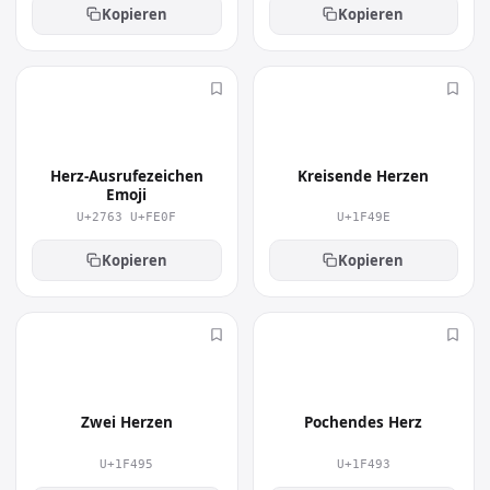
Kopieren
Kopieren
❣️
💞
Herz-Ausrufezeichen
Kreisende Herzen
Emoji
U+2763 U+FE0F
U+1F49E
Kopieren
Kopieren
💕
💓
Zwei Herzen
Pochendes Herz
U+1F495
U+1F493