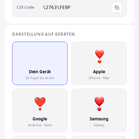
CSS Code
\2763\FE0F
DARSTELLUNG AUF GERÄTEN
❣️
Dein Gerät
Apple
So fügst du es ein
iPhone · Mac
Google
Samsung
Android · Noto
Galaxy