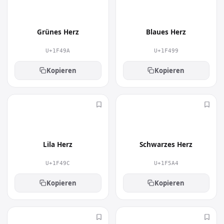
💚
💙
Posts. Als kompaktes Symbol spart es Platz und
verleiht Nachrichten, Beiträgen und
Dokumenten mehr Persönlichkeit.
Grünes Herz
Blaues Herz
U+1F49A
U+1F499
Kopieren
Kopieren
💜
🖤
Lila Herz
Schwarzes Herz
U+1F49C
U+1F5A4
Kopieren
Kopieren