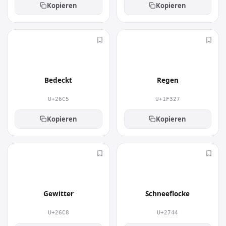
Kopieren
Kopieren
⛅
🌧
Bedeckt
Regen
U+26C5
U+1F327
Kopieren
Kopieren
⛈
❄
Gewitter
Schneeflocke
U+26C8
U+2744