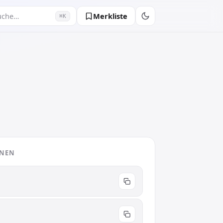
Merkliste
uche…
⌘K
ONEN