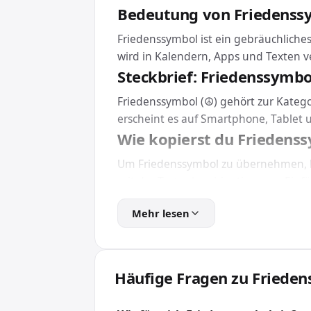
Bedeutung von Friedenss
Friedenssymbol ist ein gebräuchliche
wird in Kalendern, Apps und Texten 
Steckbrief: Friedenssymbo
Friedenssymbol (☮) gehört zur Katego
erscheint es auf Smartphone, Tablet
Wie kopierst du Friedens
Um Friedenssymbol zu übernehmen, kl
mit der Tastenkombination zum Einfüg
Eine Installation brauchst du dafür 
Mehr lesen
Friedenssymbol in HTML u
Für Webseiten und Apps bindest du F
So wird das Zeichen unabhängig von der
Häufige Fragen zu Friede
Wofür wird Friedenssymb