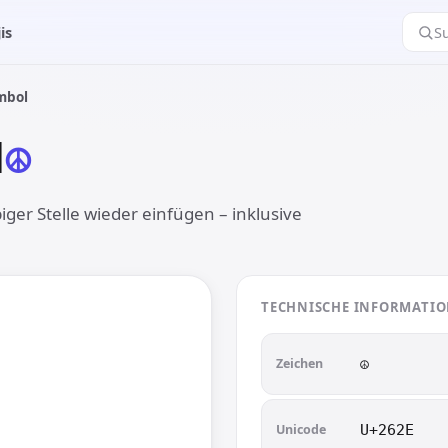
is
S
mbol
l
☮︎
ger Stelle wieder einfügen – inklusive
︎
TECHNISCHE INFORMATI
Zeichen
☮︎
Unicode
U+262E