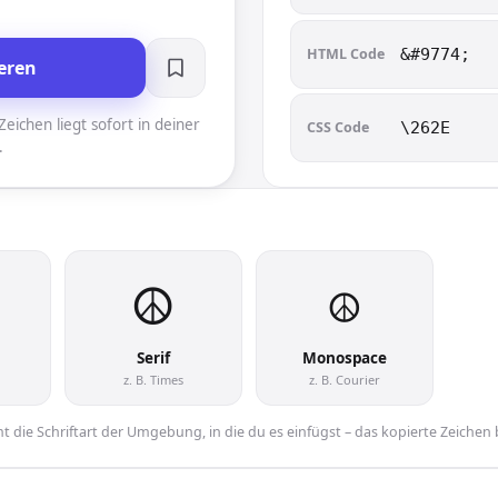
HTML Code
&#9774;
eren
eichen liegt sofort in deiner
CSS Code
\262E
.
☮︎
☮︎
Serif
Monospace
z. B. Times
z. B. Courier
 die Schriftart der Umgebung, in die du es einfügst – das kopierte Zeichen 