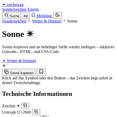
✦
zeichen
.cc
Sonderzeichen
Emojis
Merkliste
Suche…
⌘K
Sonderzeichen
Wetter & Himmel
Sonne
Sonne
☀︎
Sonne kopieren und an beliebiger Stelle wieder einfügen – inklusive
Unicode-, HTML- und CSS-Code.
☀︎ Wetter & Himmel
☀︎
Sonne kopieren
Klick auf das Symbol oder den Button – das Zeichen liegt sofort in
deiner Zwischenablage.
Technische Informationen
Zeichen
☀︎
Unicode
U+2600