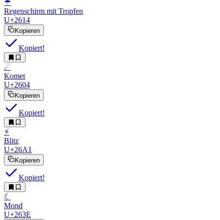
☔︎
Regenschirm mit Tropfen
U+2614
Kopieren
Kopiert!
☄︎
Komet
U+2604
Kopieren
Kopiert!
⚡︎
Blitz
U+26A1
Kopieren
Kopiert!
☾︎
Mond
U+263E