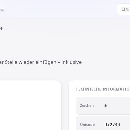
is
S
ke
r Stelle wieder einfügen – inklusive
TECHNISCHE INFORMATI
Zeichen
❄︎
Unicode
U+2744