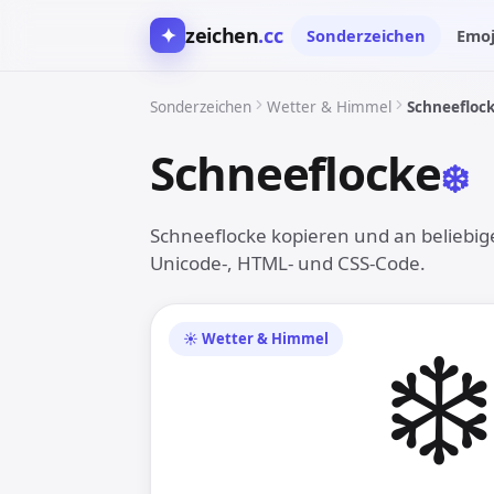
✦
zeichen
.cc
Sonderzeichen
Emoj
Sonderzeichen
Wetter & Himmel
Schneefloc
Schneeflocke
❄︎
Schneeflocke kopieren und an beliebige
Unicode-, HTML- und CSS-Code.
❄︎
☀︎ Wetter & Himmel