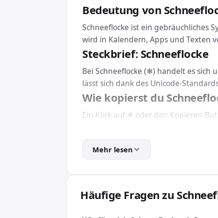
Bedeutung von Schneeflo
Schneeflocke ist ein gebräuchliches 
wird in Kalendern, Apps und Texten 
Steckbrief: Schneeflocke
Bei Schneeflocke (❄) handelt es sic
lässt sich dank des Unicode-Standard
Wie kopierst du Schneeflo
Ein Klick auf ❄ oder den Kopieren-Bu
Strg + V bzw. Cmd + V an jeder belieb
Eine Installation brauchst du dafür n
Mehr lesen
Schneeflocke in HTML und
Für Webseiten und Apps bindest du S
wird das Zeichen unabhängig von der in
Häufige Fragen zu Schneef
Wofür wird Schneeflocke