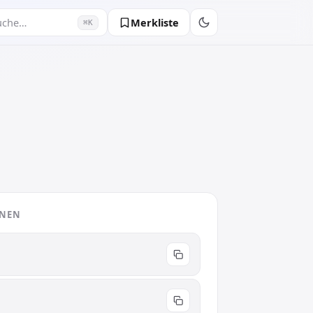
Merkliste
uche…
⌘K
ONEN