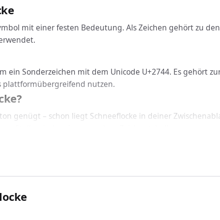
cke
Symbol mit einer festen Bedeutung. Als Zeichen gehört zu d
verwendet.
h um ein Sonderzeichen mit dem Unicode U+2744. Es gehört z
s plattformübergreifend nutzen.
cke?
tton genügt – schon liegt Schneeflocke in deiner Zwischenabl
igen Stelle wieder ein, ganz ohne Zeichentabelle.
icht: Schneeflocke funktioniert geräteübergreifend auf Wind
 CSS einbinden
chneeflocke über den passenden Code ein: In HTML nutzt du 
stallierten Schriftart korrekt dargestellt.
locke
 verwendet?