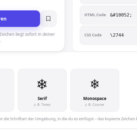
HTML Code
&#10052;
ren
eichen liegt sofort in deiner
CSS Code
\2744
.
❄︎
❄︎
Serif
Monospace
z. B. Times
z. B. Courier
 die Schriftart der Umgebung, in die du es einfügst – das kopierte Zeichen 