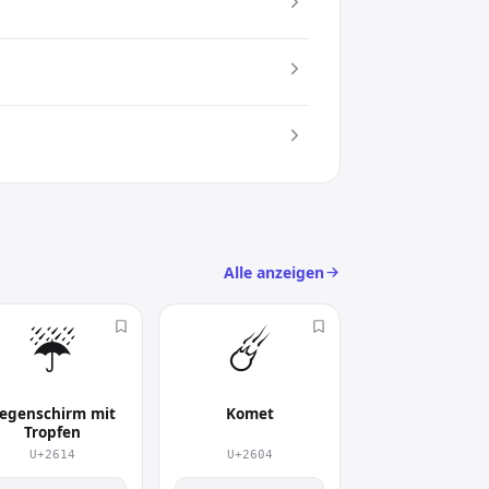
s Symbol spart es Platz und verleiht
c) an
lt.
Alle anzeigen
☔︎
☄︎
egenschirm mit
Komet
Tropfen
U+2614
U+2604