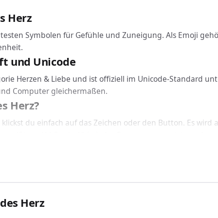
s Herz
testen Symbolen für Gefühle und Zuneigung. Als Emoji gehör
nheit.
ft und Unicode
orie Herzen & Liebe und ist offiziell im Unicode-Standard un
 und Computer gleichermaßen.
es Herz?
lickst du einfach auf das Zeichen oder den Button. Es wird
en (Strg + V / Cmd + V) in jedes Programm gesetzt werden.
icht: Funkelndes Herz funktioniert geräteübergreifend auf W
und CSS einbinden
unkelndes Herz über den passenden Code ein: In HTML nutzt
ndes Herz
on der installierten Schriftart korrekt dargestellt.