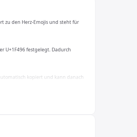
t zu den Herz-Emojis und steht für
ter U+1F496 festgelegt. Dadurch
 automatisch kopiert und kann danach
indows, macOS, Linux, iOS und
 du &#128150;, in CSS den Wert