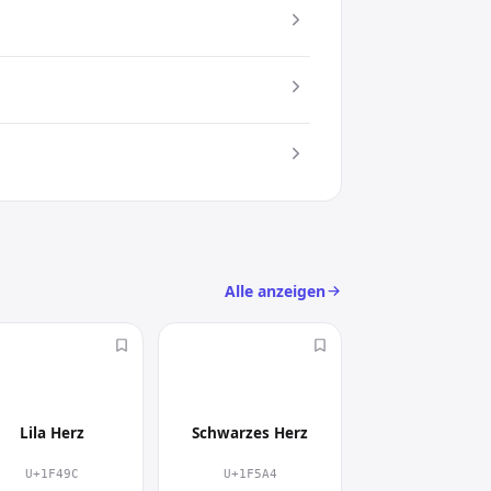
nsatz. Damit setzt du gezielt einen
c) an
llt.
Alle anzeigen
💜
🖤
Lila Herz
Schwarzes Herz
U+1F49C
U+1F5A4