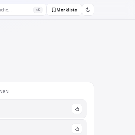
Merkliste
uche…
⌘K
ONEN