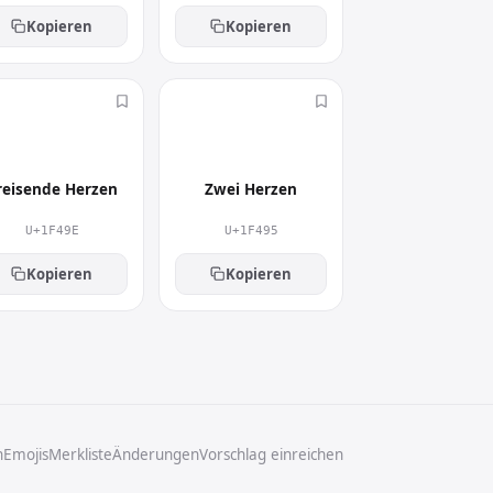
Kopieren
Kopieren
💞
💕
reisende Herzen
Zwei Herzen
U+1F49E
U+1F495
Kopieren
Kopieren
n
Emojis
Merkliste
Änderungen
Vorschlag einreichen