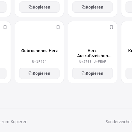
Kopieren
Kopieren
💔
❣️
Gebrochenes Herz
Herz-
K
Ausrufezeichen
Emoji
U+1F494
U+2763 U+FE0F
Kopieren
Kopieren
s zum Kopieren
Sonderzeiche