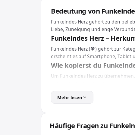
Bedeutung von Funkelnde
Funkelndes Herz gehört zu den belieb
Liebe, Zuneigung und enge Verbunde
Funkelndes Herz – Herkun
Funkelndes Herz (💖) gehört zur Kateg
erscheint es auf Smartphone, Tablet
Wie kopierst du Funkelnd
Um Funkelndes Herz zu übernehmen, k
mit der Tastenkombination zum Einfüg
Eine Installation brauchst du dafür n
Mehr lesen
Android.
Funkelndes Herz in HTML 
Für Webseiten und Apps bindest du F
Häufige Fragen zu Funkel
\1F496. So wird das Emoji unabhängig v