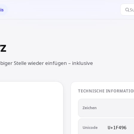
is
S
z
💖
iger Stelle wieder einfügen – inklusive
TECHNISCHE INFORMATI

💖
Zeichen
Unicode
U+1F496