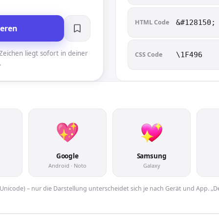
HTML Code
&#128150;
ieren
eichen liegt sofort in deiner
CSS Code
\1F496
.
Google
Samsung
Android · Noto
Galaxy
er Unicode) – nur die Darstellung unterscheidet sich je nach Gerät und App. „