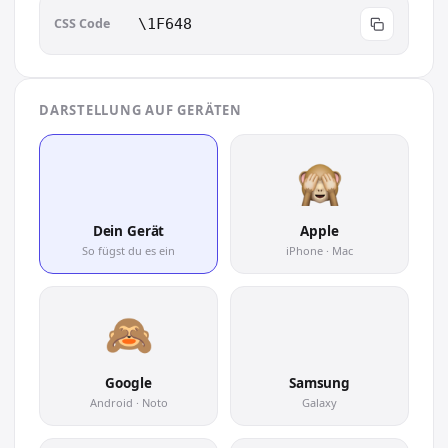
CSS Code
\1F648
DARSTELLUNG AUF GERÄTEN
🙈
Dein Gerät
Apple
So fügst du es ein
iPhone · Mac
🙈
Google
Samsung
Android · Noto
Galaxy