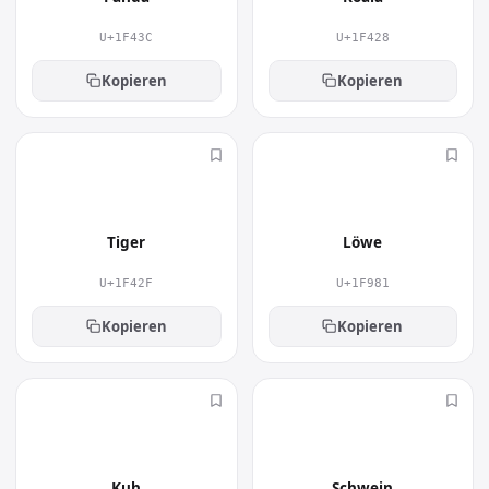
U+1F43C
U+1F428
Kopieren
Kopieren
🐯
🦁
Tiger
Löwe
U+1F42F
U+1F981
Kopieren
Kopieren
🐮
🐷
Kuh
Schwein