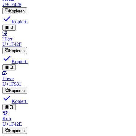
U+1F428
Kopieren
Kopiert!
🐯
Tiger
U+1F42F
Kopieren
Kopiert!
🦁
Löwe
U+1F981
Kopieren
Kopiert!
🐮
Kuh
U+1F42E
Kopieren