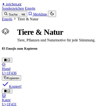
✦
zeichen
.cc
Sonderzeichen
Emojis
Merkliste
Suche…
⌘K
Emojis
Tiere & Natur
🐶
Tiere & Natur
Tiere, Pflanzen und Naturmotive für jede Stimmung.
83 Emojis zum Kopieren
🐶
Hund
U+1F436
Kopieren
Kopiert!
🐱
Katze
U+1F431