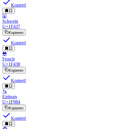
Kopiert!
🐷
Schwein
U+1F437
Kopieren
Kopiert!
🐸
Frosch
U+1F438
Kopieren
Kopiert!
🦄
Einhorn
U+1F984
Kopieren
Kopiert!