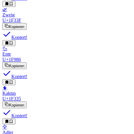
🌿
Zweig
U+1F33F
Kopieren
Kopiert!
🦆
Ente
U+1F986
Kopieren
Kopiert!
🌵
Kaktus
U+1F335
Kopieren
Kopiert!
🦅
Adler