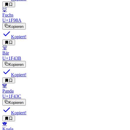
🦊
Fuchs
U+1F98A
Kopieren
Kopiert!
🐻
Bär
U+1F43B
Kopieren
Kopiert!
🐼
Panda
U+1F43C
Kopieren
Kopiert!
🐨
Koala