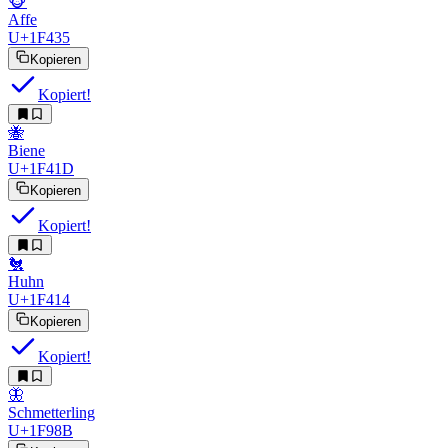
🐵
Affe
U+1F435
Kopieren
Kopiert!
🐝
Biene
U+1F41D
Kopieren
Kopiert!
🐔
Huhn
U+1F414
Kopieren
Kopiert!
🦋
Schmetterling
U+1F98B