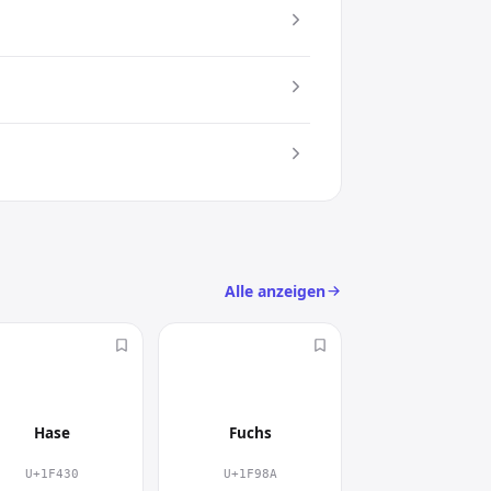
mit setzt du gezielt einen visuellen
c) an
Alle anzeigen
🐰
🦊
Hase
Fuchs
U+1F430
U+1F98A