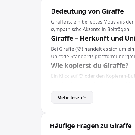
Bedeutung von Giraffe
Giraffe ist ein beliebtes Motiv aus de
sympathische Akzente in Beiträgen.
Giraffe – Herkunft und Un
Bei Giraffe (🦒) handelt es sich um e
Unicode-Standards plattformübergrei
Wie kopierst du Giraffe?
Ein Klick auf 🦒 oder den Kopieren-Bu
bzw. Cmd + V an jeder beliebigen Stel
Eine Installation brauchst du dafür n
Mehr lesen
Giraffe in HTML und CSS e
Für Webseiten und Apps bindest du Gi
das Emoji unabhängig von der installie
Häufige Fragen zu Giraffe
Wofür wird Giraffe verwe