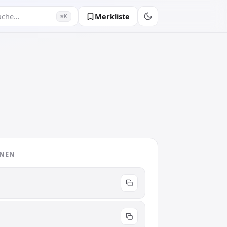
Merkliste
uche…
⌘K
ONEN