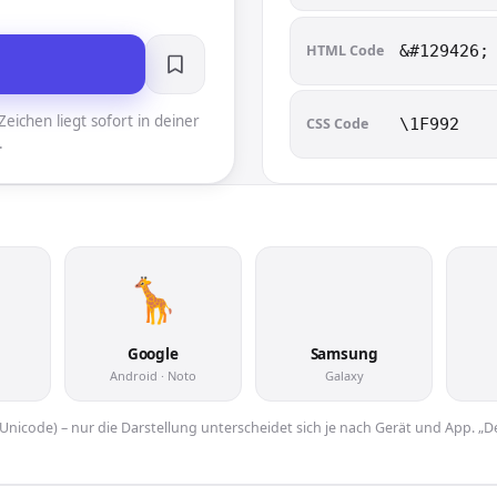
HTML Code
&#129426;
eichen liegt sofort in deiner
CSS Code
\1F992
.
🦒
Google
Samsung
Android · Noto
Galaxy
er Unicode) – nur die Darstellung unterscheidet sich je nach Gerät und App. „