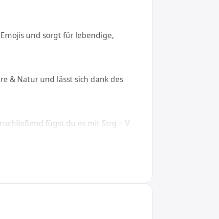
r-Emojis und sorgt für lebendige,
re & Natur und lässt sich dank des
nschließend fügst du es mit Strg + V
acOS, Linux, iOS und Android.
426;, in CSS den Wert \1F992. So wird