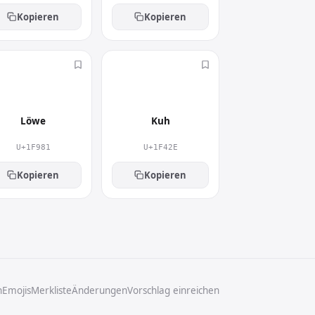
Kopieren
Kopieren
🦁
🐮
Löwe
Kuh
U+1F981
U+1F42E
Kopieren
Kopieren
n
Emojis
Merkliste
Änderungen
Vorschlag einreichen