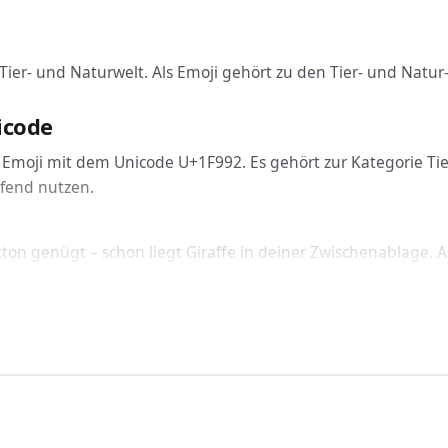
r Tier- und Naturwelt. Als Emoji gehört zu den Tier- und Natu
icode
in Emoji mit dem Unicode U+1F992. Es gehört zur Kategorie Tie
fend nutzen.
tton genügt – schon liegt Giraffe in deiner Zwischenablage. A
le wieder ein, ganz ohne Zeichentabelle.
icht: Giraffe funktioniert geräteübergreifend auf Windows, m
inbinden
raffe über den passenden Code ein: In HTML nutzt du &#129
rten Schriftart korrekt dargestellt.
ndet?