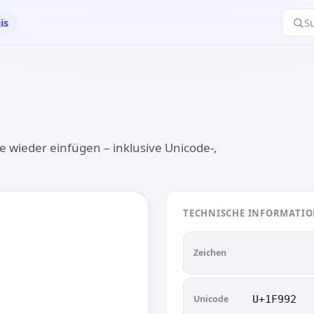
is
S
le wieder einfügen – inklusive Unicode-,
TECHNISCHE INFORMATI

🦒
Zeichen
Unicode
U+1F992