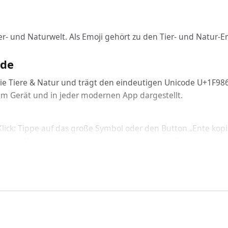
ier- und Naturwelt. Als Emoji gehört zu den Tier- und Natur-E
ode
rie Tiere & Natur und trägt den eindeutigen Unicode U+1F986. 
dem Gerät und in jeder modernen App dargestellt.
lick: Tippe auf das große Symbol oder den Button „Ente kopier
g + V (Windows) bzw. Cmd + V (Mac) überall einfügen – in Wor
icht: Ente funktioniert geräteübergreifend auf Windows, macO
binden
nte über den passenden Code ein: In HTML nutzt du &#129414
rten Schriftart korrekt dargestellt.