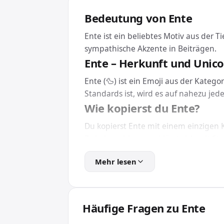
Bedeutung von Ente
Ente ist ein beliebtes Motiv aus der T
sympathische Akzente in Beiträgen.
Ente – Herkunft und Unic
Ente (🦆) ist ein Emoji aus der Katego
Standards ist, wird es auf nahezu je
Wie kopierst du Ente?
Du kopierst Ente mit einem einzigen K
Zwischenablage und lässt sich mit Str
direkt im Browser.
Mehr lesen
Eine Installation brauchst du dafür n
Ente in HTML und CSS ein
Für Webseiten und Apps bindest du E
Häufige Fragen zu Ente
das Emoji unabhängig von der installie