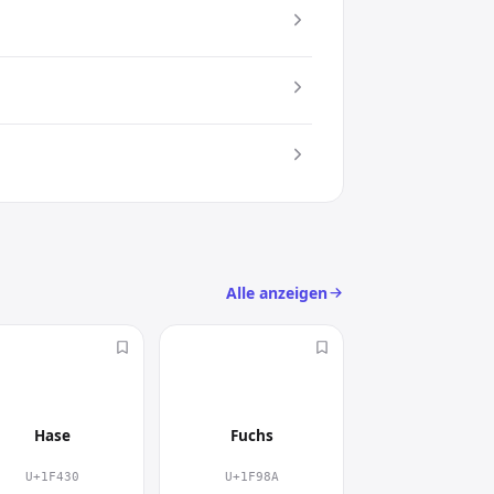
t setzt du gezielt einen visuellen
c) an
sign
Alle anzeigen
🐰
🦊
Hase
Fuchs
U+1F430
U+1F98A