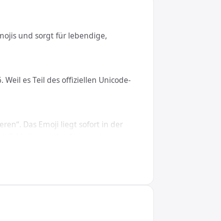
mojis und sorgt für lebendige,
Weil es Teil des offiziellen Unicode-
en“. Das Emoji liegt sofort in der
d, E-Mails, sozialen Netzwerken oder
S, Linux, iOS und Android.
;, in CSS den Wert \1F986. So wird