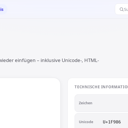
is
S
 wieder einfügen – inklusive Unicode-, HTML-
TECHNISCHE INFORMATI

🦆
Zeichen
Unicode
U+1F986