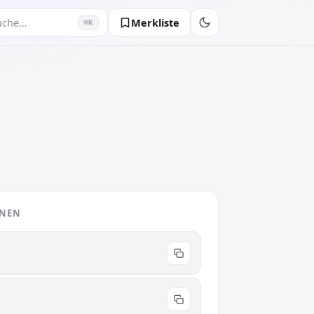
Merkliste
uche…
⌘K
ONEN