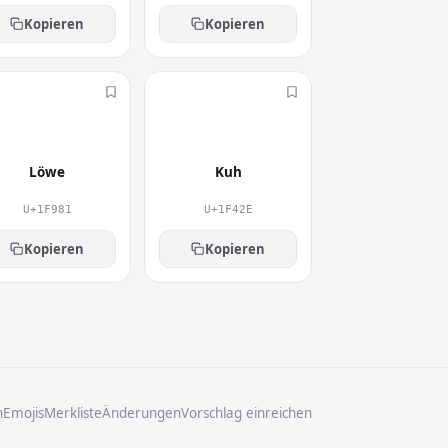
Kopieren
Kopieren
🦁
🐮
Löwe
Kuh
U+1F981
U+1F42E
Kopieren
Kopieren
n
Emojis
Merkliste
Änderungen
Vorschlag einreichen