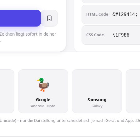
HTML Code
&#129414;
eichen liegt sofort in deiner
CSS Code
\1F986
.
🦆
Google
Samsung
Android · Noto
Galaxy
er Unicode) – nur die Darstellung unterscheidet sich je nach Gerät und App. „